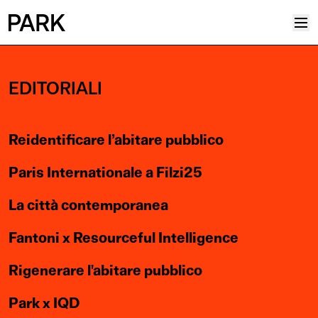
Progetti
EDITORIALI
Plus
Hub
Reidentificare l’abitare pubblico
Reinventing Heritage
Collettivo
Paris Internationale a Filzi25
News
La città contemporanea
Editoriali
Fantoni x Resourceful Intelligence
Career
Contatti
Rigenerare l'abitare pubblico
Italiano
Park x IQD
Inglese