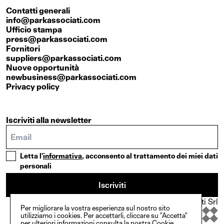
Contatti generali
info@parkassociati.com
Ufficio stampa
press@parkassociati.com
Fornitori
suppliers@parkassociati.com
Nuove opportunità
newbusiness@parkassociati.com
Privacy policy
Iscriviti alla newsletter
Letta l'
informativa
, acconsento al trattamento dei miei dati
personali
Iscriviti
© Copyright {2025}. Park Associati Srl
Per migliorare la vostra esperienza sul nostro sito
In collaborazione con
utilizziamo i cookies. Per accettarli, cliccare su "Accetta"
per ulteriori informazioni consulta la nostra
Cookie