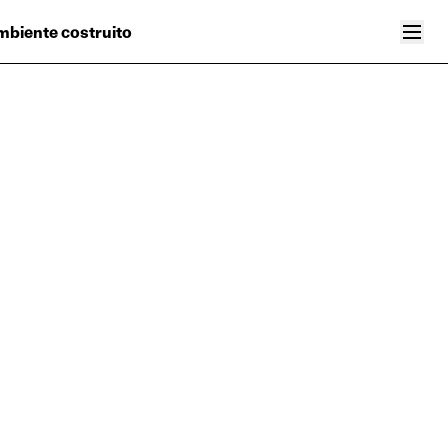
Collettivo
Italiano
’ambiente costruito
News
Inglese
Editoriali
age
Career
Contatti