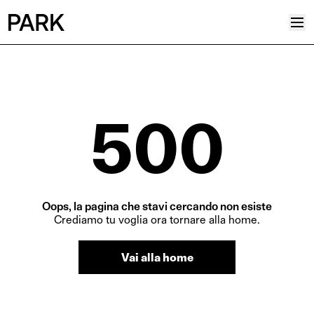
Progetti
Plus
500
Hub
Reinventing Heritage
Collettivo
News
Oops, la pagina che stavi cercando non esiste
Editoriali
Crediamo tu voglia ora tornare alla home.
Career
Vai alla home
Contatti
Italiano
Inglese