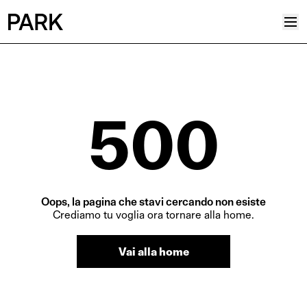
Progetti
Plus
500
Hub
Reinventing Heritage
Collettivo
News
Oops, la pagina che stavi cercando non esiste
Editoriali
Crediamo tu voglia ora tornare alla home.
Career
Vai alla home
Contatti
Italiano
Inglese