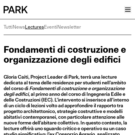
Tutti
News
Lectures
Eventi
Newsletter
Progetti
Plus
Fondamenti di costruzione e
Hub
organizzazione degli edifici
Reinventing Heritage
Collettivo
Gloria Caiti, Project Leader di Park, terrà una lecture
News
dedicata al tema delle residenze per studenti nell’ambito
del corso di
Fondamenti di costruzione e organizzazione
Editoriali
degli edifici
, al primo anno del corso di Ingegneria Edile e
delle Costruzioni (IEC). L’intervento si inserisce all’interno
Career
di un ciclo di lezioni volto ad approfondire il rapporto tra
Contatti
progetto architettonico, strategie costruttive e modelli
abitativi contemporanei, con particolare attenzione alle
Italiano
nuove forme dell’abitare collettivo. In questo contesto, la
lecture offrirà uno sguardo critico e operativo su un caso
Inglese
studio significativo: l’ex Consorzio Agrario, analizzato