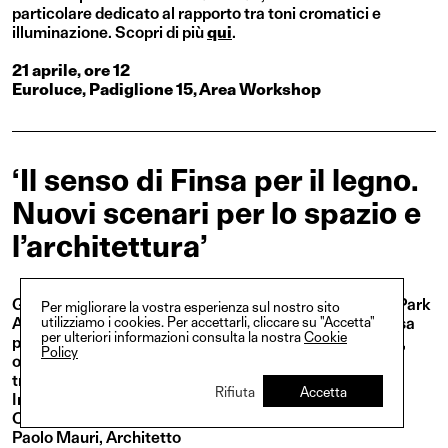
particolare dedicato al rapporto tra toni cromatici e
illuminazione. Scopri di più
qui
.
21 aprile, ore 12
Euroluce, Padiglione 15, Area Workshop
‘Il senso di Finsa per il legno.
Nuovi scenari per lo spazio e
l’architettura’
Giovedì 20 Aprile, Michele Rossi, Founding Partner di Park
Per migliorare la vostra esperienza sul nostro sito
utilizziamo i cookies. Per accettarli, cliccare su "Accetta"
Associati, partecipa alla tavola rotonda ‘Il senso di Finsa
per ulteriori informazioni consulta la nostra
Cookie
per il legno. Nuovi scenari per lo spazio e l’architettura’,
Policy
organizzato dall’azienda Finsa, specializzata nella
trasformazione e nell’uso innovativo del legno.
Rifiuta
Accetta
Intervengono:
Cesare Chichi, 967arch
Paolo Mauri, Architetto