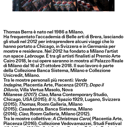
Thomas Berra è nato nel 1986 a Milano.
Ha frequentato l’accademia di Belle arti di Brera, lasciando
gli studi nel 2012 per intraprendere alcuni viaggi che lo
hanno portato a Chicago, in Svizzera e in Germania per
mostre e residenze. Nel 2012 ha fondato a Milano l’artist
run space
Labrouge.
È tra gli artisti finalisti al Premio Arte
Cairo 2018, le cui opere saranno in mostra al Palazzo Reale
di Milano dal 16 al 21 ottobre 2018. Il suo lavoro è parte
della Collezione Banca Sistema, Milano e Collezione
Unicredit, Milano.
Tra le mostre personali più recenti:
Verde
Indagine,
Placentia Arte, Piacenza (2017);
Dopo il
Diluvio,
Villa Vertua Masolo, Nova
Milanese
(2017)
;
Ciao,
Mana Contemporary Studio,
Chicago, USA (2015);
8 ½,
Spazio 1929, Lugano, Svizzera
(2015);
Thomas,
Room Galleria, Milano
(2015);
Casabarata,
Banca Sistema, Milano
(2014);
Ciao,
Room Galleria, Milano (2012).
Tra le mostre collettive:
A Christmas Carol
, Placentia Arte,
Piacenza (2016); Collezione Vedovamazzei, Studi Festival