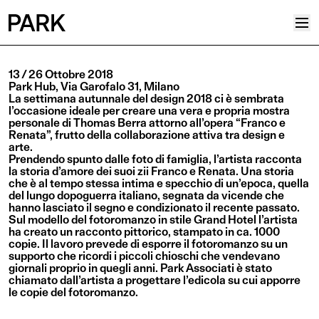
Progetti
13 / 26 Ottobre 2018
Park Hub, Via Garofalo 31, Milano
Plus
La settimana autunnale del design 2018 ci è sembrata
l’occasione ideale per creare una vera e propria mostra
Hub
personale di Thomas Berra attorno all’opera “Franco e
Renata”, frutto della collaborazione attiva tra design e
Reinventing Heritage
arte.
Prendendo spunto dalle foto di famiglia, l’artista racconta
Collettivo
la storia d’amore dei suoi zii Franco e Renata. Una storia
che è al tempo stessa intima e specchio di un’epoca, quella
News
del lungo dopoguerra italiano, segnata da vicende che
hanno lasciato il segno e condizionato il recente passato.
Editoriali
Sul modello del fotoromanzo in stile Grand Hotel l’artista
ha creato un racconto pittorico, stampato in ca. 1000
Career
copie. Il lavoro prevede di esporre il fotoromanzo su un
supporto che ricordi i piccoli chioschi che vendevano
Contatti
giornali proprio in quegli anni. Park Associati è stato
chiamato dall’artista a progettare l’edicola su cui apporre
Italiano
le copie del fotoromanzo.
Inglese