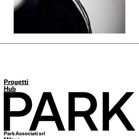
Progetti
Hub
Park Associati srl