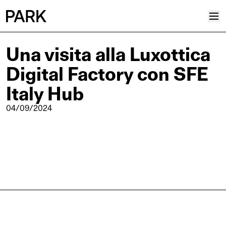
Una visita alla Luxottica
Progetti
Digital Factory con SFE
Plus
Hub
Italy Hub
Reinventing Heritage
04/09/2024
Collettivo
News
Editoriali
Career
Contatti
Italiano
Inglese