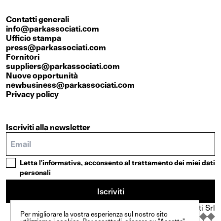
Contatti generali
info@parkassociati.com
Ufficio stampa
press@parkassociati.com
Fornitori
suppliers@parkassociati.com
Nuove opportunità
newbusiness@parkassociati.com
Privacy policy
Iscriviti alla newsletter
Letta l'
informativa
, acconsento al trattamento dei miei dati
personali
Iscriviti
© Copyright {2025}. Park Associati Srl
Per migliorare la vostra esperienza sul nostro sito
In collaborazione con