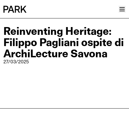
Reinventing Heritage:
Progetti
Filippo Pagliani ospite di
Plus
Hub
ArchiLecture Savona
Reinventing Heritage
27/03/2025
Collettivo
News
Editoriali
Career
Contatti
Italiano
Inglese