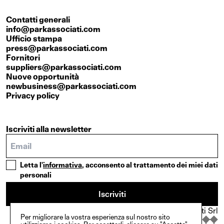
Contatti generali
info@parkassociati.com
Ufficio stampa
press@parkassociati.com
Fornitori
suppliers@parkassociati.com
Nuove opportunità
newbusiness@parkassociati.com
Privacy policy
Iscriviti alla newsletter
Letta l'
informativa
, acconsento al trattamento dei miei dati
personali
Iscriviti
© Copyright {2025}. Park Associati Srl
Per migliorare la vostra esperienza sul nostro sito
In collaborazione con