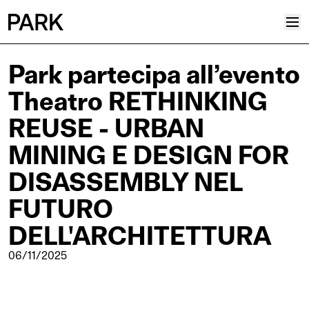
Park partecipa all’evento
Progetti
Theatro RETHINKING
Plus
Hub
REUSE - URBAN
Reinventing Heritage
MINING E DESIGN FOR
Collettivo
DISASSEMBLY NEL
News
FUTURO
Editoriali
DELL'ARCHITETTURA
Career
Contatti
06/11/2025
Italiano
Inglese