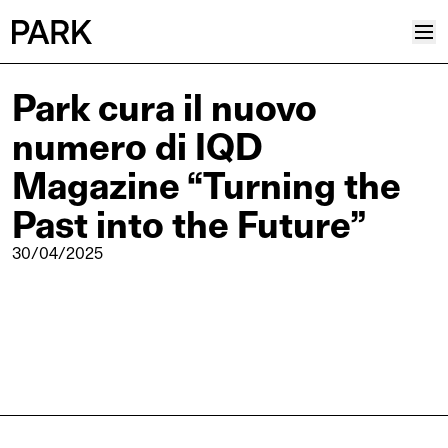
Park cura il nuovo
Progetti
numero di IQD
Plus
Hub
Magazine “Turning the
Reinventing Heritage
Past into the Future”
Collettivo
30/04/2025
News
Editoriali
Career
Contatti
Italiano
Inglese