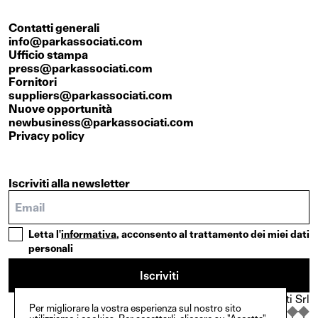
Contatti generali
info@parkassociati.com
Ufficio stampa
press@parkassociati.com
Fornitori
suppliers@parkassociati.com
Nuove opportunità
newbusiness@parkassociati.com
Privacy policy
Iscriviti alla newsletter
Letta l'
informativa
, acconsento al trattamento dei miei dati
personali
Iscriviti
© Copyright {2025}. Park Associati Srl
Per migliorare la vostra esperienza sul nostro sito
In collaborazione con