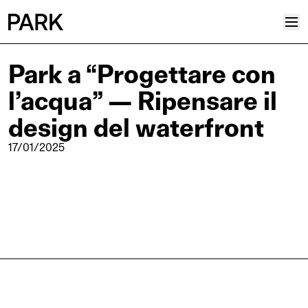
Park a “Progettare con
Progetti
l’acqua” — Ripensare il
Plus
Hub
design del waterfront
Reinventing Heritage
17/01/2025
Collettivo
News
Editoriali
Career
Contatti
Italiano
Inglese