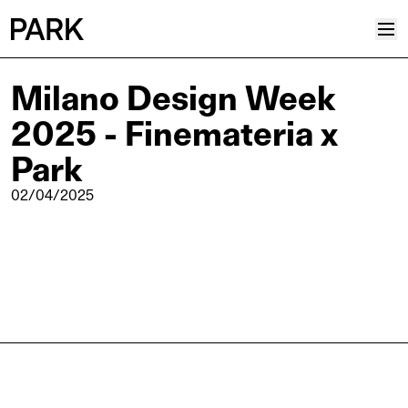
Milano Design Week
Progetti
2025 - Finemateria x
Plus
Hub
Park
Reinventing Heritage
02/04/2025
Collettivo
News
Editoriali
Career
Contatti
Italiano
Inglese