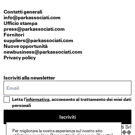
Contatti generali
info@parkassociati.com
Ufficio stampa
press@parkassociati.com
Fornitori
suppliers@parkassociati.com
Nuove opportunità
newbusiness@parkassociati.com
Privacy policy
Iscriviti alla newsletter
Letta l'
informativa
, acconsento al trattamento dei miei dati
personali
Iscriviti
© Copyright {2025}. Park Associati Srl
Per migliorare la vostra esperienza sul nostro sito
In collaborazione con