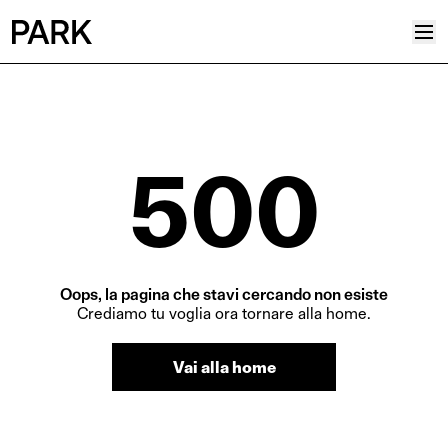
Progetti
Plus
500
Hub
Reinventing Heritage
Collettivo
News
Oops, la pagina che stavi cercando non esiste
Editoriali
Crediamo tu voglia ora tornare alla home.
Career
Vai alla home
Contatti
Italiano
Inglese