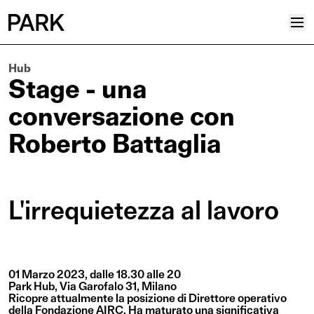
Hub
Progetti
Stage - una
Plus
conversazione con
Hub
Roberto Battaglia
Reinventing Heritage
Collettivo
News
L'irrequietezza al lavoro
Editoriali
Career
Contatti
01 Marzo 2023, dalle 18.30 alle 20
Italiano
Park Hub, Via Garofalo 31, Milano
Ricopre attualmente la posizione di Direttore operativo
Inglese
della Fondazione AIRC. Ha maturato una significativa