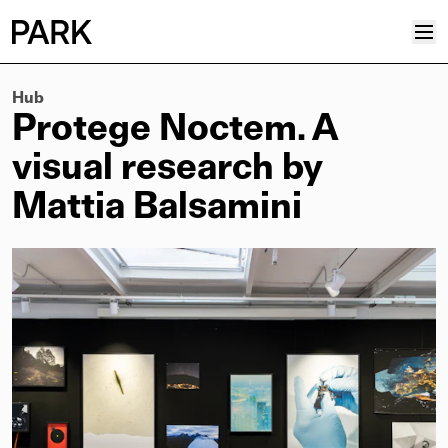
Hub
Progetti
Protege Noctem. A
Plus
visual research by
Hub
Mattia Balsamini
Reinventing Heritage
Collettivo
News
Editoriali
Career
Contatti
Italiano
Inglese